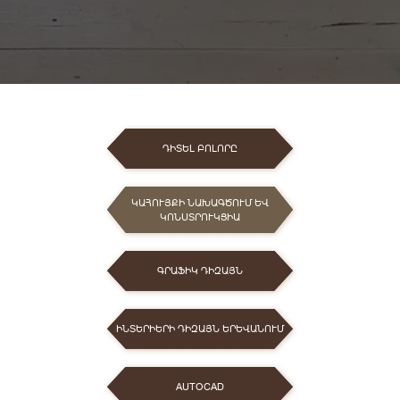
ԴԻՏԵԼ ԲՈԼՈՐԸ
ԿԱՀՈՒՅՔԻ ՆԱԽԱԳԾՈՒՄ ԵՎ
ԿՈՆՍՏՐՈՒԿՑԻԱ
ԳՐԱՖԻԿ ԴԻԶԱՅՆ
ԻՆՏԵՐԻԵՐԻ ԴԻԶԱՅՆ ԵՐԵՎԱՆՈՒՄ
AUTOCAD