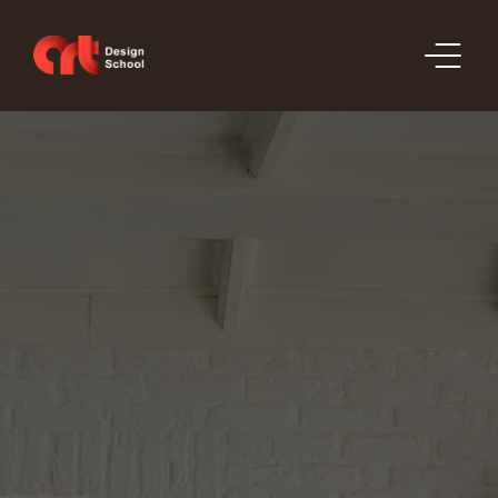
ԲԱԺԻՆՆԵՐ
ԳՆԱՑՈՒՑԱԿ
ՊԱՏՎԵՐՆԵՐ
ՊՈՐՏՖՈԼԻՈ
ԿԱՊ