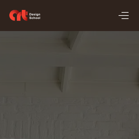
ԲԱԺԻՆՆԵՐ
ԳՆԱՑՈՒՑԱԿ
ՊԱՏՎԵՐՆԵՐ
ՊՈՐՏՖՈԼԻՈ
ԿԱՊ