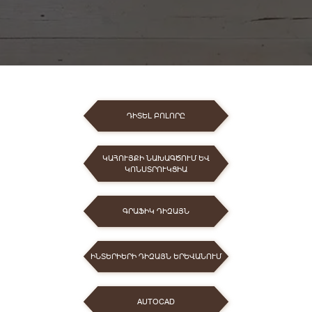
ԴԻՏԵԼ ԲՈԼՈՐԸ
ԿԱՀՈՒՅՔԻ ՆԱԽԱԳԾՈՒՄ ԵՎ
ԿՈՆՍՏՐՈՒԿՑԻԱ
ԳՐԱՖԻԿ ԴԻԶԱՅՆ
ԻՆՏԵՐԻԵՐԻ ԴԻԶԱՅՆ ԵՐԵՎԱՆՈՒՄ
AUTOCAD