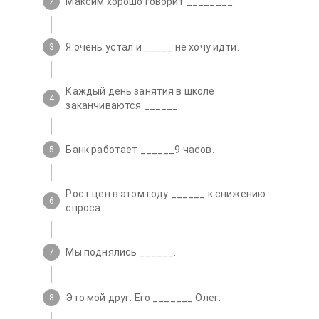
Максим хорошо говорит ________.
2
Pass the test
Я очень устал и _____ не хочу идти.
3
Հայ
Рус
Eng
Каждый день занятия в школе
4
заканчиваются ______ .
Банк работает ______9 часов.
5
Рост цен в этом году ______ к снижению
6
спроса.
Мы поднялись ______.
7
Это мой друг. Его _______ Олег.
8