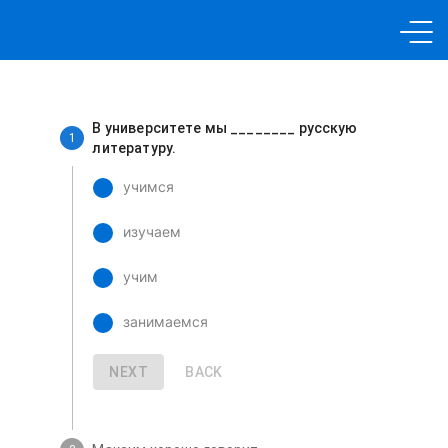
About us
В университете мы ________ русскую
1
литературу.
Languages
учимся
Promotions
изучаем
учим
Price List
занимаемся
Partners
NEXT
BACK
Send request