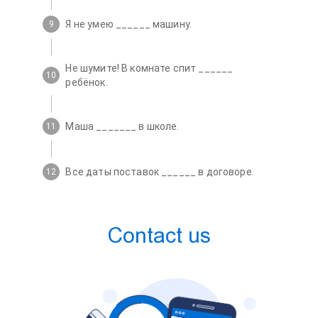
Я не умею ______ машину.
9
Не шумите! В комнате спит ______
10
ребёнок.
Маша _______ в школе.
11
Все даты поставок ______ в договоре.
12
Contact us