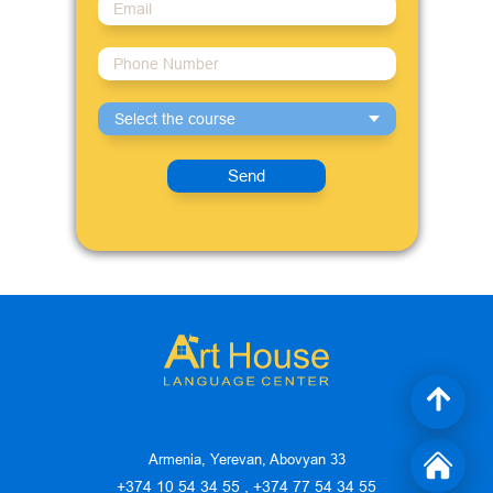
Select the course
Send
Armenia, Yerevan, Abovyan 33
+374 10 54 34 55 , +374 77 54 34 55