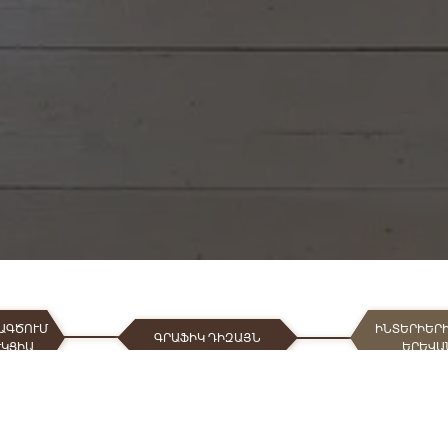
ԱԳԾՈՒՄ
ԻՆՏԵՐԻԵՐ
ԳՐԱՖԻԿ ԴԻԶԱՅՆ
ՒԿՑԻԱ
ԵՐԵՎԱ
EVIT
UX/UI ԴԻԶԱՅՆ