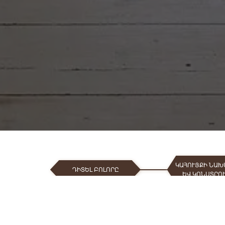
ԿԱՀՈՒՅՔԻ ՆԱԽ
ԴԻՏԵԼ ԲՈԼՈՐԸ
ԵՎ ԿՈՆՍՏՐՈ
AUTODESK 3DS MAX
AUTODESK R