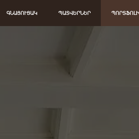
ԳՆԱՑՈՒՑԱԿ
ՊԱՏՎԵՐՆԵՐ
ՊՈՐՏՖՈԼ