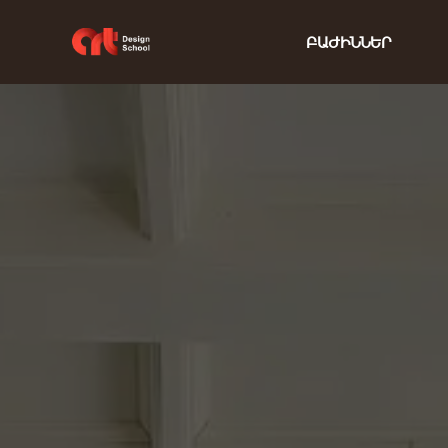
ԲԱԺԻՆՆԵՐ